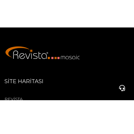
SİTE HARİTASI
REVİSTA
ÜRETİM
ÜRÜNLER
+90 212 508 22 94
BLOG
İLETİŞİM