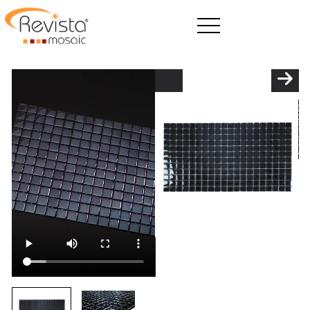
ANASAYFA
REVİSTA
ÜRETİM
ÜRÜNLER
BLOG
E-KATALOG