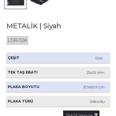
İLETİŞİM
tr
METALİK | Siyah
LDR-112A
ÇEŞİT
Düz
TEK TAŞ EBATI
25x25 Mm
PLAKA BOYUTU
31.5x52.5 Cm
PLAKA TÜRÜ
Silikonlu
Teklif İsteyin