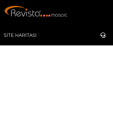
SİTE HARİTASI
REVİSTA
+90 212 508 22 94
ÜRETİM
ÜRÜNLER
BLOG
İLETİŞİM
905322451487
DESTEK
info@revista.com.tr
İLETİŞİM
KVKK
ÇEREZ POLİTİKASI