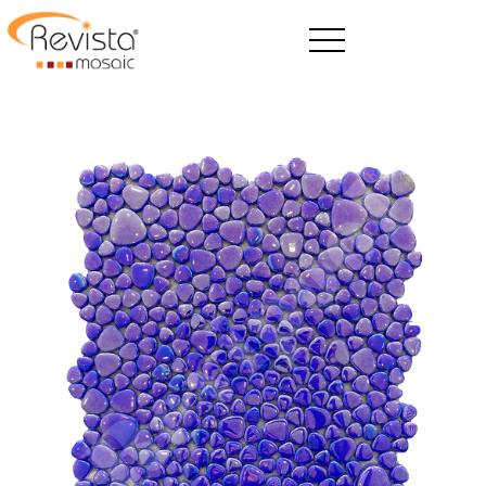
ANASAYFA
REVİSTA
ÜRETİM
ÜRÜNLER
BLOG
E-KATALOG